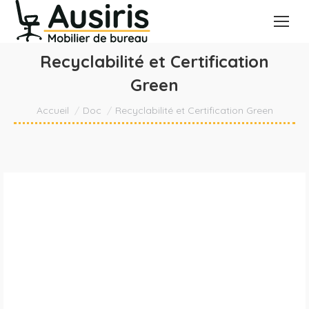
Recyclabilité et Certification
Green
Vous êtes ici :
Accueil
Doc
Recyclabilité et Certification Green