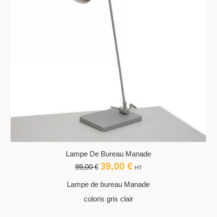
Lampe De Bureau Manade
39,00
€
Le
Le
99,00
€
HT
prix
prix
Lampe de bureau Manade
initial
actuel
était :
est :
coloris gris clair
99,00 €.
39,00 €.