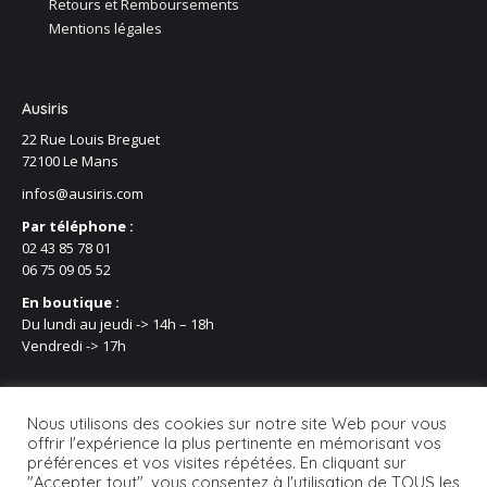
Retours et Remboursements
Mentions légales
Ausiris
22 Rue Louis Breguet
72100 Le Mans
infos@ausiris.com
Par téléphone :
02 43 85 78 01
06 75 09 05 52
En boutique :
Du lundi au jeudi -> 14h – 18h
Vendredi -> 17h
Nous utilisons des cookies sur notre site Web pour vous
offrir l'expérience la plus pertinente en mémorisant vos
préférences et vos visites répétées. En cliquant sur
"Accepter tout", vous consentez à l'utilisation de TOUS les