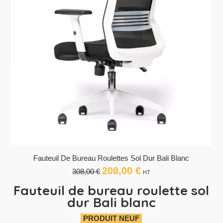
Fauteuil De Bureau Roulettes Sol Dur Bali Blanc
208,00
€
Le
Le
308,00
€
HT
prix
prix
Fauteuil de bureau roulette sol
initial
actuel
dur Bali blanc
était :
est :
308,00 €.
208,00 €.
PRODUIT NEUF