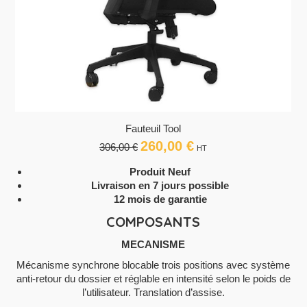
Fauteuil Tool
260,00
€
Le
Le
306,00
€
HT
prix
prix
Produit Neuf
initial
actuel
Livraison en 7 jours possible
était :
est :
12 mois de garantie
306,00 €.
260,00 €.
COMPOSANTS
MECANISME
Mécanisme synchrone blocable trois positions avec système
anti-retour du dossier et réglable en intensité selon le poids de
l’utilisateur. Translation d’assise.