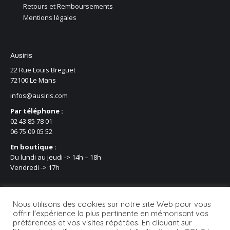
Retours et Remboursements
Mentions légales
Ausiris
22 Rue Louis Breguet
72100 Le Mans
infos@ausiris.com
Par téléphone :
02 43 85 78 01
06 75 09 05 52
En boutique :
Du lundi au jeudi -> 14h – 18h
Vendredi -> 17h
Nous utilisons des cookies sur notre site Web pour vous
offrir l'expérience la plus pertinente en mémorisant vos
préférences et vos visites répétées. En cliquant sur