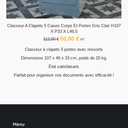
Classeur A Clapets 5 Cases Corps Et Portes Gris Clair H107
X P33 X L46.5
50,00
€
Le
Le
112,00
€
HT
prix
prix
Classeur à clapets 5 portes avec ressorts
initial
actuel
était :
est :
Dimensions 107 x 46 x 33 cm, poids de 20 kg.
112,00 €.
50,00 €.
État satisfaisant.
Parfait pour organiser vos documents avec efficacité !
Menu