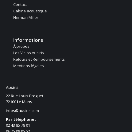
Contact
Cabine acoustique
Herman Miller
Informations
À propos
Les Visios Ausiris
Retours et Remboursements
Mentions légales
Ausiris
22 Rue Louis Breguet
72100 Le Mans
infos@ausiris.com
Par téléphone :
02 43 85 78 01
06 75 09 05 52