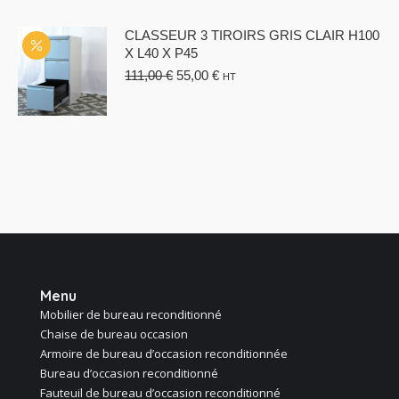
285,00 €.
212,00 €.
CLASSEUR 3 TIROIRS GRIS CLAIR H100
X L40 X P45
Le
Le
111,00
€
55,00
€
HT
prix
prix
initial
actuel
était :
est :
111,00 €.
55,00 €.
Menu
Mobilier de bureau reconditionné
Chaise de bureau occasion
Armoire de bureau d’occasion reconditionnée
Bureau d’occasion reconditionné
Fauteuil de bureau d’occasion reconditionné