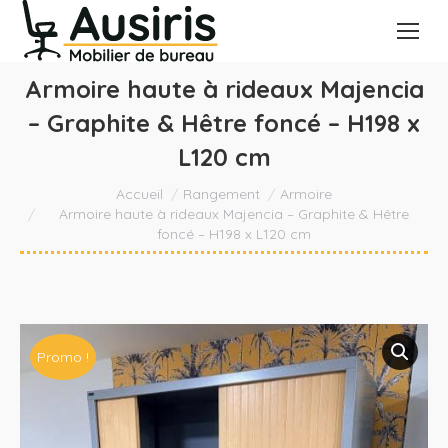
Armoire haute à rideaux Majencia
– Graphite & Hêtre foncé – H198 x
L120 cm
Vous êtes ici :
Accueil
Rangement
Armoire
Armoire haute à rideaux Majencia – Graphite & Hêtre
foncé – H198 x L120 cm
Promo !