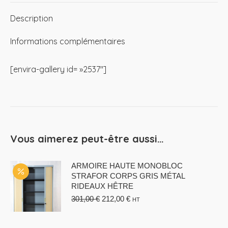
Description
Informations complémentaires
[envira-gallery id= »2537″]
Vous aimerez peut-être aussi…
ARMOIRE HAUTE MONOBLOC
STRAFOR CORPS GRIS MÉTAL
RIDEAUX HÊTRE
Le
Le
301,00
€
212,00
€
HT
prix
prix
initial
actuel