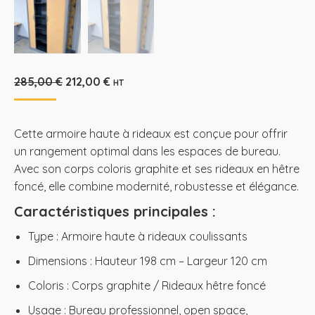
Le
Le
285,00
€
212,00
€
HT
prix
prix
initial
actuel
était :
est :
Cette armoire haute à rideaux est conçue pour offrir
285,00 €.
212,00 €.
un rangement optimal dans les espaces de bureau.
Avec son corps coloris graphite et ses rideaux en hêtre
foncé, elle combine modernité, robustesse et élégance.
Caractéristiques principales :
Type : Armoire haute à rideaux coulissants
Dimensions : Hauteur 198 cm – Largeur 120 cm
Coloris : Corps graphite / Rideaux hêtre foncé
Usage : Bureau professionnel, open space,