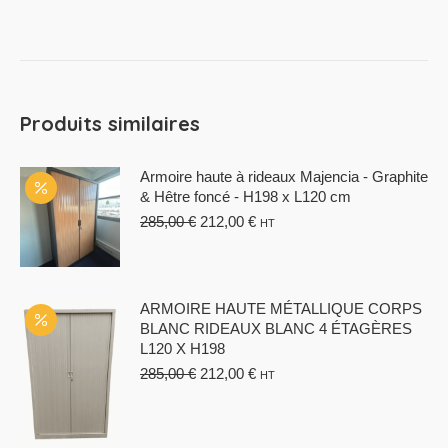
était :
est :
301,00 €.
212,00 €.
Produits similaires
Armoire haute à rideaux Majencia - Graphite
& Hêtre foncé - H198 x L120 cm
Le
Le
285,00
€
212,00
€
HT
prix
prix
initial
actuel
était :
est :
285,00 €.
212,00 €.
ARMOIRE HAUTE MÉTALLIQUE CORPS
BLANC RIDEAUX BLANC 4 ÉTAGÈRES
L120 X H198
Le
Le
285,00
€
212,00
€
HT
prix
prix
initial
actuel
était :
est :