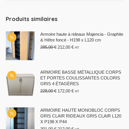
Produits similaires
Armoire haute à rideaux Majencia - Graphite
& Hêtre foncé - H198 x L120 cm
Le
Le
285,00
€
212,00
€
HT
prix
prix
initial
actuel
était :
est :
285,00 €.
212,00 €.
ARMOIRE BASSE MÉTALLIQUE CORPS
ET PORTES COULISSANTES COLORIS
GRIS 4 ÉTAGÈRES
Le
Le
228,00
€
172,00
€
HT
prix
prix
initial
actuel
était :
est :
ARMOIRE HAUTE MONOBLOC CORPS
228,00 €.
172,00 €.
GRIS CLAIR RIDEAUX GRIS CLAIR L120
X P198 X P44
Le
Le
301,00
€
212,00
€