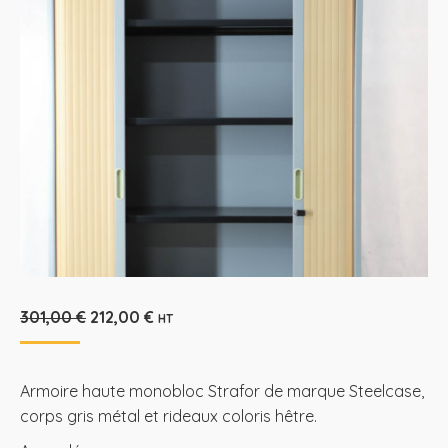
Le
Le
301,00
€
212,00
€
HT
prix
prix
initial
actuel
était :
est :
Armoire haute monobloc Strafor de marque Steelcase,
301,00 €.
212,00 €.
corps gris métal et rideaux coloris hêtre.