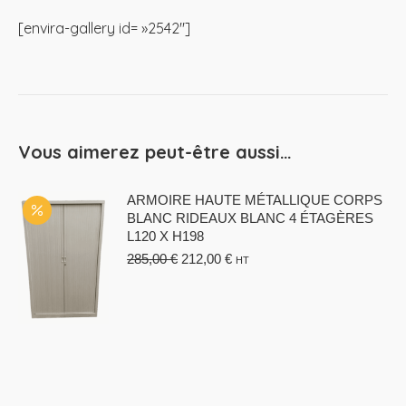
[envira-gallery id= »2542″]
Vous aimerez peut-être aussi…
ARMOIRE HAUTE MÉTALLIQUE CORPS
BLANC RIDEAUX BLANC 4 ÉTAGÈRES
L120 X H198
Le
Le
285,00
€
212,00
€
HT
prix
prix
initial
actuel
était :
est :
285,00 €.
212,00 €.