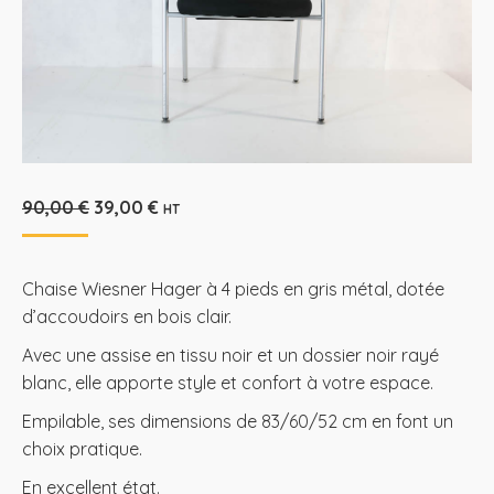
Le
Le
90,00
€
39,00
€
HT
prix
prix
initial
actuel
était :
est :
Chaise Wiesner Hager à 4 pieds en gris métal, dotée
90,00 €.
39,00 €.
d’accoudoirs en bois clair.
Avec une assise en tissu noir et un dossier noir rayé
blanc, elle apporte style et confort à votre espace.
Empilable, ses dimensions de 83/60/52 cm en font un
choix pratique.
En excellent état.