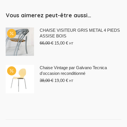
Vous aimerez peut-être aussi…
CHAISE VISITEUR GRIS METAL 4 PIEDS
ASSISE BOIS
Le
Le
66,00
€
15,00
€
HT
prix
prix
initial
actuel
était :
est :
66,00 €.
15,00 €.
Chaise Vintage par Galvano Tecnica
d'occasion reconditionné
Le
Le
38,00
€
19,00
€
HT
prix
prix
initial
actuel
était :
est :
38,00 €.
19,00 €.