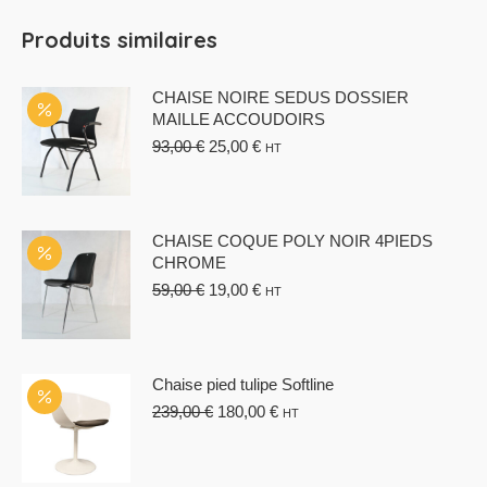
Produits similaires
CHAISE NOIRE SEDUS DOSSIER
MAILLE ACCOUDOIRS
Le
Le
93,00
€
25,00
€
HT
prix
prix
initial
actuel
était :
est :
93,00 €.
25,00 €.
CHAISE COQUE POLY NOIR 4PIEDS
CHROME
Le
Le
59,00
€
19,00
€
HT
prix
prix
initial
actuel
était :
est :
59,00 €.
19,00 €.
Chaise pied tulipe Softline
Le
Le
239,00
€
180,00
€
HT
prix
prix
initial
actuel
était :
est :