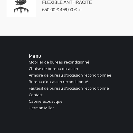
FLEXIBLE ANTHRACITE
Le
Le
650,00
€
499,00
€
HT
prix
prix
initial
actuel
était :
est :
650,00 €.
499,00 €.
Menu
Mobilier de bureau reconditionné
Chaise de bureau occasion
Armoire de bureau d’occasion reconditionnée
Bureau d’occasion reconditionné
Fauteuil de bureau d’occasion reconditionné
Contact
Cabine acoustique
Herman Miller