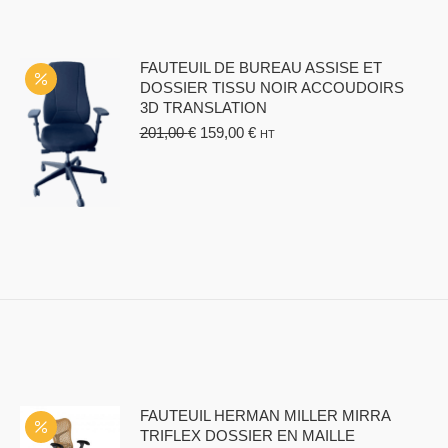
FAUTEUIL DE BUREAU ASSISE ET
DOSSIER TISSU NOIR ACCOUDOIRS
3D TRANSLATION
Le
Le
201,00
€
159,00
€
HT
prix
prix
initial
actuel
était :
est :
201,00 €.
159,00 €.
FAUTEUIL HERMAN MILLER MIRRA
TRIFLEX DOSSIER EN MAILLE