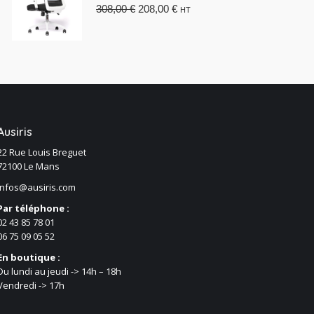
Le
Le
308,00
€
208,00
€
HT
prix
prix
initial
actuel
était :
est :
308,00 €.
208,00 €.
Ausiris
22 Rue Louis Breguet
72100 Le Mans
infos@ausiris.com
Par téléphone :
02 43 85 78 01
06 75 09 05 52
En boutique :
Du lundi au jeudi -> 14h – 18h
Vendredi -> 17h