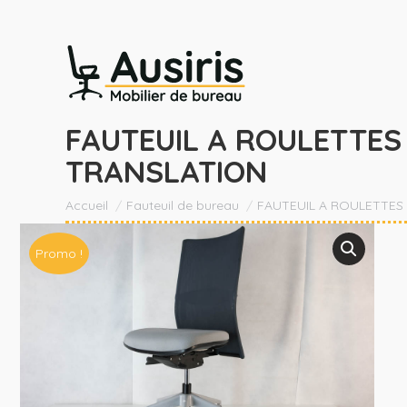
FAUTEUIL A ROULETTES 
TRANSLATION
Vous êtes ici :
Accueil
Fauteuil de bureau
FAUTEUIL A ROULETTES 
Promo !