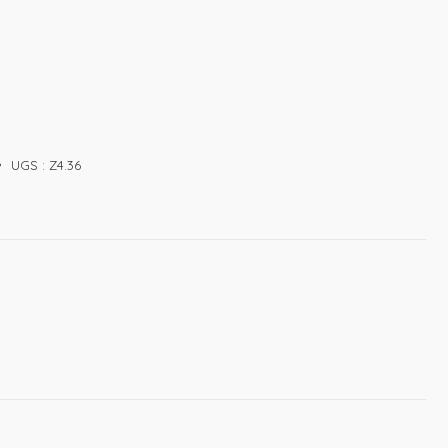
UGS :
Z4.36