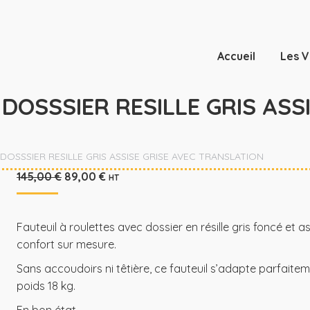
Accueil
Les V
DOSSSIER RESILLE GRIS ASSI
DOSSSIER RESILLE GRIS ASSISE GRISE AVEC TRANSLATION
Le
Le
145,00
€
89,00
€
HT
prix
prix
initial
actuel
était :
est :
145,00 €.
89,00 €.
Fauteuil à roulettes avec dossier en résille gris foncé et as
confort sur mesure.
Sans accoudoirs ni têtière, ce fauteuil s’adapte parfaite
poids 18 kg.