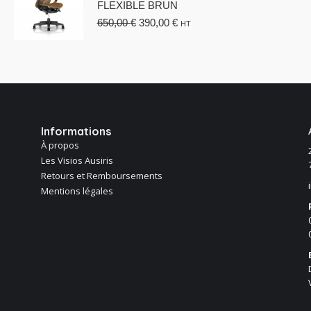
FLEXIBLE BRUN
Le
Le
650,00
€
390,00
€
HT
prix
prix
initial
actuel
était :
est :
650,00 €.
390,00 €.
Informations
À propos
Les Visios Ausiris
Retours et Remboursements
Mentions légales