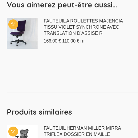
Vous aimerez peut-être aussi…
FAUTEUIL A ROULETTES MAJENCIA
TISSU VIOLET SYNCHRONE AVEC
TRANSLATION D'ASSISE R
Le
Le
166,00
€
110,00
€
HT
prix
prix
initial
actuel
était :
est :
166,00 €.
110,00 €.
Produits similaires
FAUTEUIL HERMAN MILLER MIRRA
TRIFLEX DOSSIER EN MAILLE