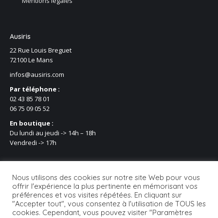
Mentions légales
Ausiris
22 Rue Louis Breguet
72100 Le Mans
infos@ausiris.com
Par téléphone :
02 43 85 78 01
06 75 09 05 52
En boutique :
Du lundi au jeudi -> 14h – 18h
Vendredi -> 17h
Nous utilisons des cookies sur notre site Web pour vous
offrir l'expérience la plus pertinente en mémorisant vos
préférences et vos visites répétées. En cliquant sur
"Accepter tout", vous consentez à l'utilisation de TOUS les
cookies. Cependant, vous pouvez visiter "Paramètres