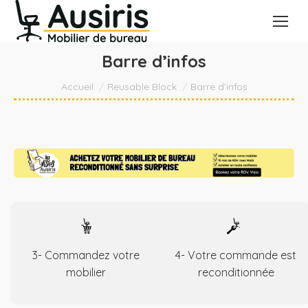
Barre d’infos
Vous êtes ici :
Accueil
Reusable Block
Barre d’infos
3- Commandez votre
4- Votre commande est
mobilier
reconditionnée