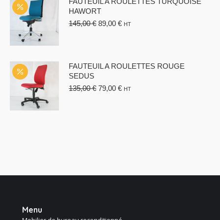
FAUTEUIL A ROULETTES TURQUOISE
HAWORT
Le
Le
145,00
€
89,00
€
HT
prix
prix
initial
actuel
était :
est :
145,00 €.
89,00 €.
FAUTEUIL A ROULETTES ROUGE
SEDUS
Le
Le
135,00
€
79,00
€
HT
prix
prix
initial
actuel
était :
est :
135,00 €.
79,00 €.
Menu