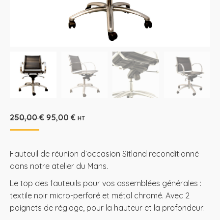
Le
Le
250,00
€
95,00
€
HT
prix
prix
initial
actuel
était :
est :
Fauteuil de réunion d’occasion Sitland reconditionné
250,00 €.
95,00 €.
dans notre atelier du Mans.
Le top des fauteuils pour vos assemblées générales :
textile noir micro-perforé et métal chromé. Avec 2
poignets de réglage, pour la hauteur et la profondeur.