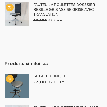
FAUTEUIL A ROULETTES DOSSSIER
RESILLE GRIS ASSISE GRISE AVEC
TRANSLATION
Le
Le
145,00
€
89,00
€
HT
prix
prix
initial
actuel
était :
est :
145,00 €.
89,00 €.
Produits similaires
SIEGE TECHNIQUE
Le
Le
229,00
€
95,00
€
HT
prix
prix
initial
actuel
était :
est :
229,00 €.
95,00 €.