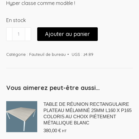
Hyper classe comme modèle !
En stock
quantité
Ajouter au panier
de
Fauteuil
de
Catégorie :
Fauteuil de bureau
UGS :
z4.89
réunion
d'occasion
Sitland
reconditionné
Vous aimerez peut-être aussi…
TABLE DE RÉUNION RECTANGULAIRE
PLATEAU MÉLAMINÉ 25MM L160 X P165
COLORIS AU CHOIX PIÉTEMENT
MÉTALLIQUE BLANC
380,00
€
HT