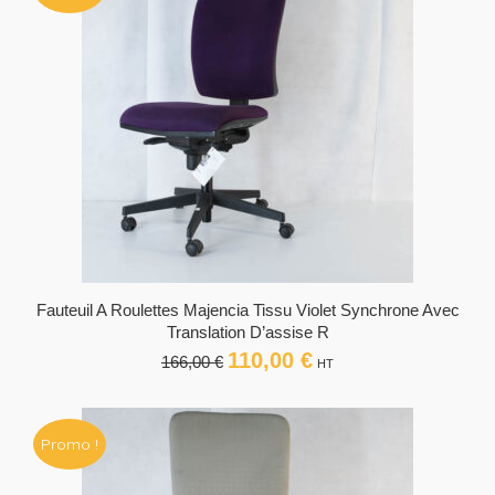
Fauteuil A Roulettes Majencia Tissu Violet Synchrone Avec
Translation D’assise R
110,00
€
Le
Le
166,00
€
HT
prix
prix
initial
actuel
était :
est :
Promo !
166,00 €.
110,00 €.