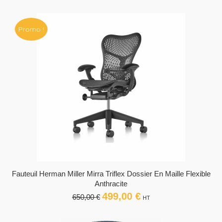
prix
prix
initial
actuel
était :
est :
Promo !
229,00 €.
95,00 €.
Fauteuil Herman Miller Mirra Triflex Dossier En Maille Flexible
Anthracite
499,00
€
Le
Le
650,00
€
HT
prix
prix
initial
actuel