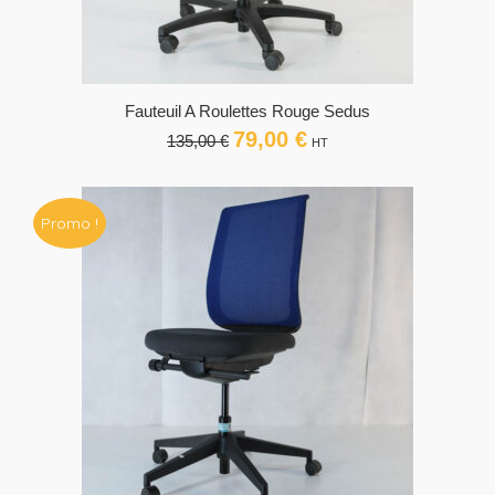
Fauteuil A Roulettes Rouge Sedus
79,00
€
Le
Le
135,00
€
HT
prix
prix
initial
actuel
était :
est :
Promo !
135,00 €.
79,00 €.