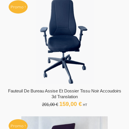
était :
est :
Promo !
650,00 €.
499,00 €.
Fauteuil De Bureau Assise Et Dossier Tissu Noir Accoudoirs
3d Translation
159,00
€
Le
Le
201,00
€
HT
prix
prix
initial
actuel
était :
est :
Promo !
201,00 €.
159,00 €.