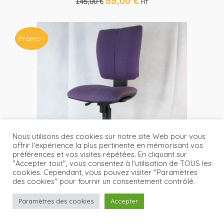
89,00
€
145,00
€
HT
prix
prix
initial
actuel
était :
est :
Promo !
145,00 €.
89,00 €.
Nous utilisons des cookies sur notre site Web pour vous
offrir l'expérience la plus pertinente en mémorisant vos
préférences et vos visites répétées. En cliquant sur
"Accepter tout", vous consentez à l'utilisation de TOUS les
cookies. Cependant, vous pouvez visiter "Paramètres
des cookies" pour fournir un consentement contrôlé.
Fauteuil A Roulettes Synchrone Tissu Mauve
59,00
€
Le
Le
115,00
€
HT
Paramètres des cookies
Accepter
prix
prix
initial
actuel