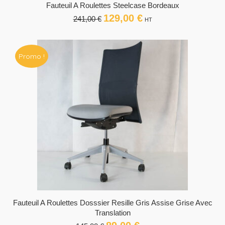
Fauteuil A Roulettes Steelcase Bordeaux
129,00
€
Le
Le
241,00
€
HT
prix
prix
initial
actuel
était :
est :
Promo !
241,00 €.
129,00 €.
Fauteuil A Roulettes Dosssier Resille Gris Assise Grise Avec
Translation
Le
Le