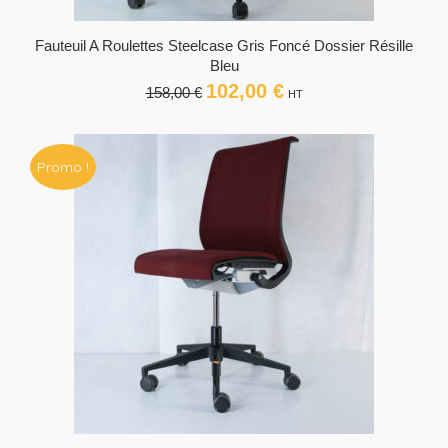
Fauteuil A Roulettes Steelcase Gris Foncé Dossier Résille
Bleu
102,00
€
Le
Le
158,00
€
HT
prix
prix
initial
actuel
était :
est :
Promo !
158,00 €.
102,00 €.