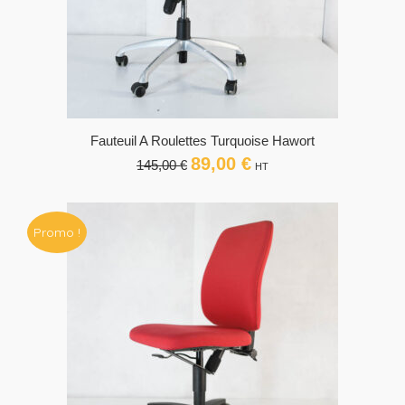
Fauteuil A Roulettes Turquoise Hawort
89,00
€
Le
Le
145,00
€
HT
prix
prix
initial
actuel
était :
est :
Promo !
145,00 €.
89,00 €.