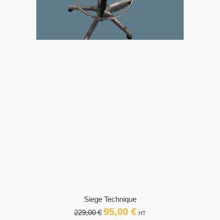
Siege Technique
95,00
€
Le
Le
229,00
€
HT