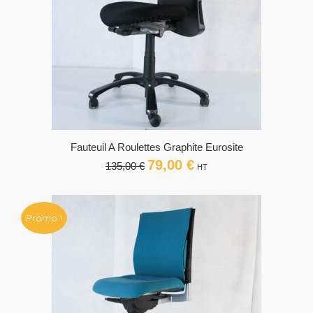
Fauteuil A Roulettes Graphite Eurosite
79,00
€
Le
Le
135,00
€
HT
prix
prix
initial
actuel
était :
est :
Promo !
135,00 €.
79,00 €.