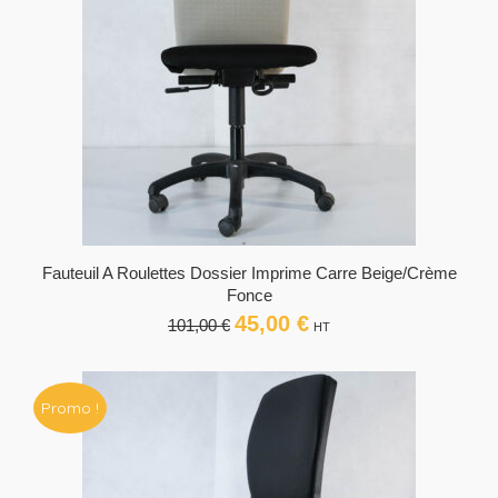
Fauteuil A Roulettes Dossier Imprime Carre Beige/crème
Fonce
45,00
€
Le
Le
101,00
€
HT
prix
prix
initial
actuel
était :
est :
Promo !
101,00 €.
45,00 €.